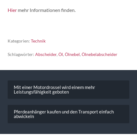
Hier
mehr Informationen finden.
Kategorien:
Technik
Schlagwörter:
Abscheider
,
Öl
,
Ölnebel
,
Ölnebelabscheider
Beitragsnavigation
Mit einer Motordrossel wird einem mehr
Leistungsfähigkeit geboten
Pferdeanhänger kaufen und den Transport einfach
abwickeln