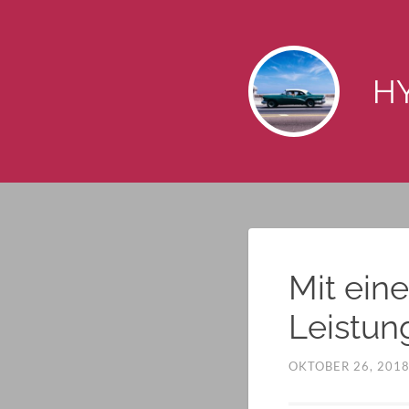
HY
Mit ein
Leistun
OKTOBER 26, 201