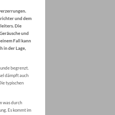
verzerrungen.
richter und dem
eiters. Die
e Geräusche und
 einem Fall kann
h in der Lage,
ekunde begrenzt.
sel dämpft auch
Die typischen
em was durch
rung. Es kommt im