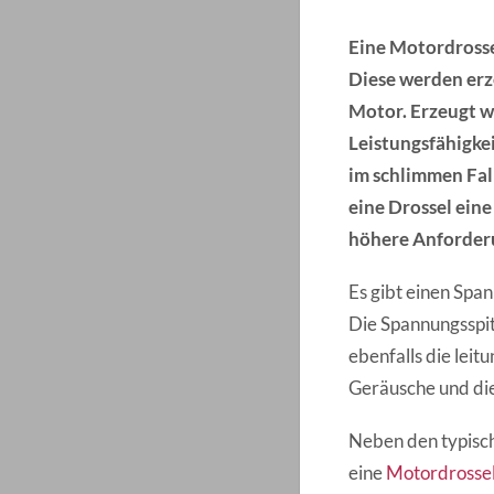
Eine Motordrosse
Diese werden er
Motor. Erzeugt wi
Leistungsfähigke
im schlimmen Fal
eine Drossel eine
höhere Anforderu
Es gibt einen Spa
Die Spannungsspit
ebenfalls die lei
Geräusche und die
Neben den typisch
eine
Motordrosse