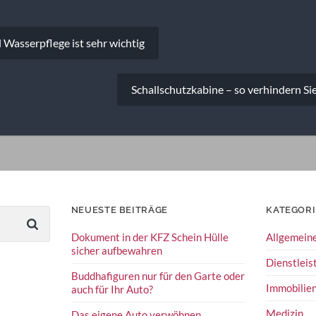
vigation
l Wasserpflege ist sehr wichtig
Schallschutzkabine – so verhindern S
NEUESTE BEITRÄGE
KATEGOR
Dokument in der KFZ Schein Hülle
Allgemein
sicher aufbewahren
Dienstleis
Buddhafiguren nur für den Garte oder
Immobilie
auch für Ihr Auto?
Medizin
Das eigene Auto verwöhnen