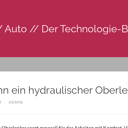
 Auto // Der Technologie-
n ein hydraulischer Oberl
9
/
ADMIN
r Oberlenker sorgt generell für das Arbeiten mit Komfort. 