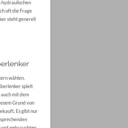
m hydraulischen
ich oft die Frage
er steht generell
berlenker
kern wählen.
berlenker spielt
en auch mit dem
diesem Grund von
ekauft. Es gibt nur
ntsprechenden
n und gebrauchten