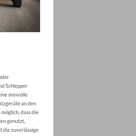
oder
nd Schlepper
ine sinnvolle
satzgeräte an den
 möglich, dass die
en genutzt,
d die zuverlässige