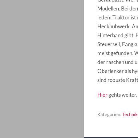
Modellen. Bei dem
jedem Traktor ist
Heckhubwerk. Am b
Hinterhand gibt. 
Steuerseil, Fang
meist gefunden. We
der raschen und u
Oberlenker als hy
sind robuste Kraf
Hier
gehts weiter.
Kategorien:
Technik