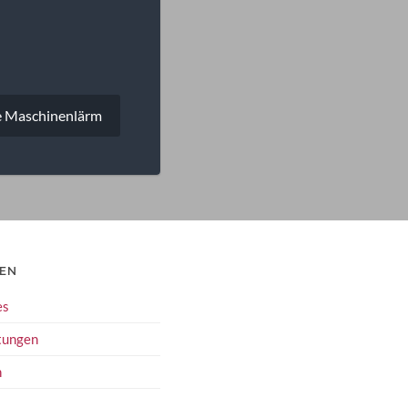
ie Maschinenlärm
IEN
es
tungen
n