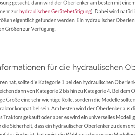
Lösung gesucht, dann wird der Oberlenker am besten mit eine
(mehr zur
hydraulischen Gerätebetätigung
). Dabei wird natürl
Größen eigentlich gefunden werden. Ein hydraulischer Oberlenk
hen Größen zur Verfügung.
.
nformationen für die hydraulischen O
ren hat, sollte die Kategorie 1 bei den hydraulischen Oberlen
ichen dann von Kategorie 2 bis hin zu Kategorie 4. Bei dem O
tige Größe eine sehr wichtige Rolle, sondern die Modelle sollt
raktor kompatibel sein. Am besten wird der Oberlenker aus 
 Traktors gekauft oder aber es wird ein universelles Modell g
h die Sicherheit, dass ein hydraulischer Oberlenker zu dem e
auf der Suche ist, hat meist die Wahl zwischen neuen Modelle