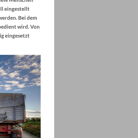
l eingestellt
 werden. Bei dem
bedient wird. Von
ig eingesetzt