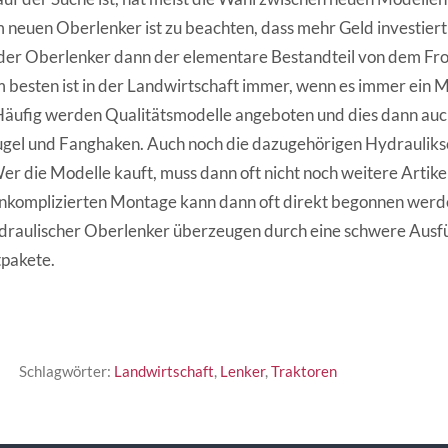
 neuen Oberlenker ist zu beachten, dass mehr Geld investier
 der Oberlenker dann der elementare Bestandteil von dem Fro
esten ist in der Landwirtschaft immer, wenn es immer ein Mo
Häufig werden Qualitätsmodelle angeboten und dies dann auc
kugel und Fanghaken. Auch noch die dazugehörigen Hydraulik
r die Modelle kauft, muss dann oft nicht noch weitere Artikel
nkomplizierten Montage kann dann oft direkt begonnen werd
draulischer Oberlenker überzeugen durch eine schwere Ausf
tpakete.
Schlagwörter:
Landwirtschaft
,
Lenker
,
Traktoren