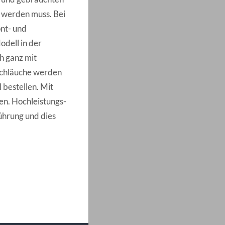
t werden muss. Bei
nt- und
dell in der
h ganz mit
schläuche werden
 bestellen. Mit
en. Hochleistungs-
ührung und dies