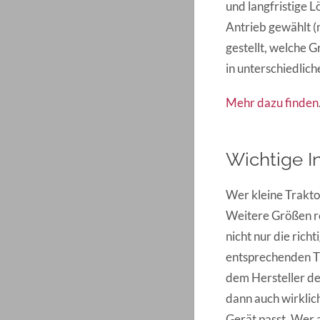
und langfristige 
Antrieb gewählt 
gestellt, welche 
in unterschiedlic
Mehr dazu finden
Wichtige I
Wer kleine Trakto
Weitere Größen re
nicht nur die rich
entsprechenden T
dem Hersteller des
dann auch wirklic
Gerät passt. Wer 