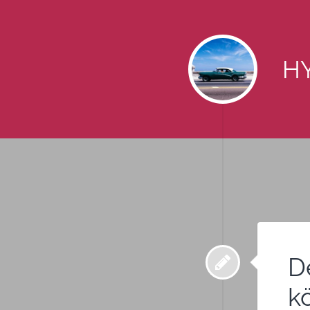
HY
D
k