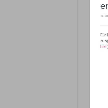
e
JUNI
Für 
zu s
hier