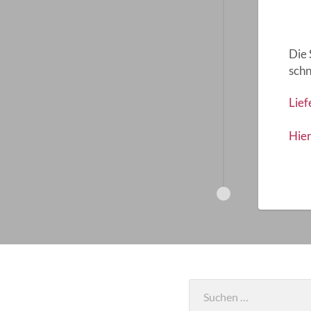
Die 
schn
Lief
Hier
Suchen
nach: